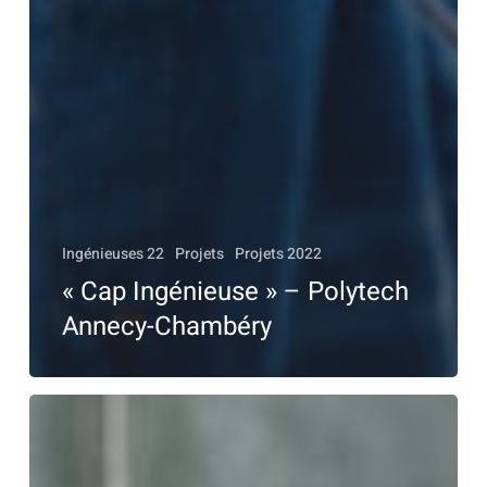
Ingénieuses 22
Projets
Projets 2022
« Cap Ingénieuse » – Polytech
Annecy-Chambéry
«
IngénieurE
dans