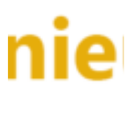
–
Université
des
Antilles