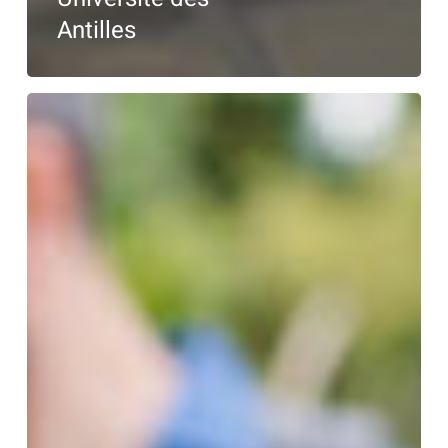
Antilles
«
Cap
Ingénieuse
»
–
Polytech
Annecy-
Chambéry