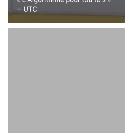
– UTC
«
Industri’elles
»
–
Polytech
Nantes