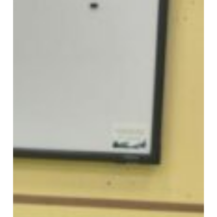
L’Algorithmie
pour
tou·te·s
»
–
UTC