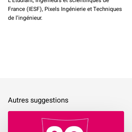
L’Étudiant, Ingénieurs et scientifiques de
France (IESF), Pixels Ingénierie et Techniques
de l’ingénieur.
Autres suggestions
20
ans