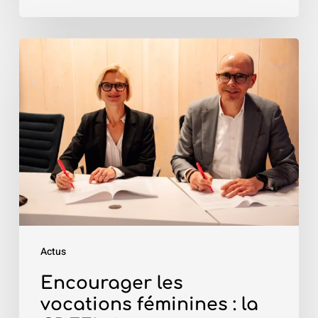
Encourager
les
vocations
féminines
:
la
CDEFI
signe
un
partenariat
Actus
avec
Elles
Encourager les
bougent
vocations féminines : la