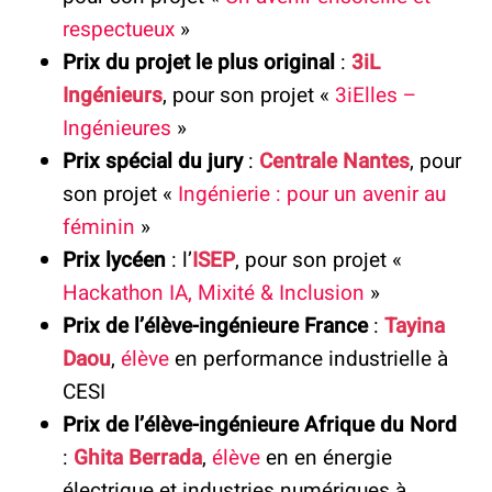
respectueux
»
Prix du projet le plus original
:
3iL
Ingénieurs
, pour son projet «
3iElles –
Ingénieures
»
Prix spécial du jury
:
Centrale Nantes
, pour
son projet «
Ingénierie : pour un avenir au
féminin
»
Prix lycéen
: l’
ISEP
, pour son projet «
Hackathon IA, Mixité & Inclusion
»
Prix de l’élève-ingénieure France
:
Tayina
Daou
,
élève
en performance industrielle à
CESI
Prix de l’élève-ingénieure Afrique du Nord
:
Ghita Berrada
,
élève
en en énergie
électrique et industries numériques à