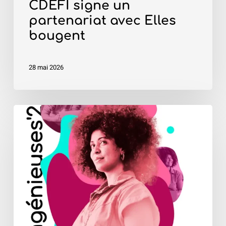
CDEFI signe un
partenariat avec Elles
bougent
28 mai 2026
Ingénieures
et
écoles
en
action
:
découvrez
les