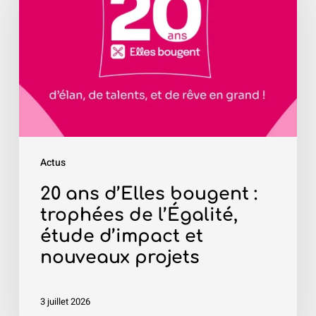
d’Elles
bougent
:
trophées
de
l’Égalité,
étude
d’impact
Actus
et
nouveaux
20 ans d’Elles bougent :
projets
trophées de l’Égalité,
étude d’impact et
nouveaux projets
3 juillet 2026