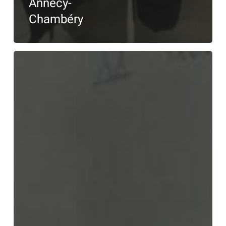
Annecy-
Chambéry
«
Portraits
de
femmes
scientifiques
–
Mission
Chronos
»
–
JUNIA