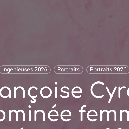
Ingénieuses 2026
Portraits
Portraits 2026
ançoise Cyr
ominée fem