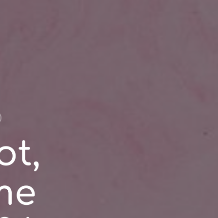
ot,
me