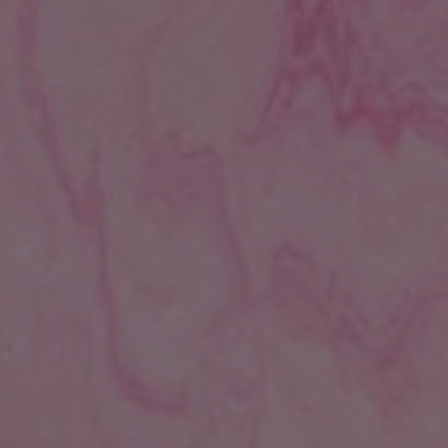
he ou Échap pour fermer