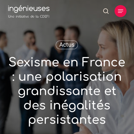
Skip
Menu
to
search
main
content
Actus
Sexisme en France
: une polarisation
grandissante et
des inégalités
persistantes