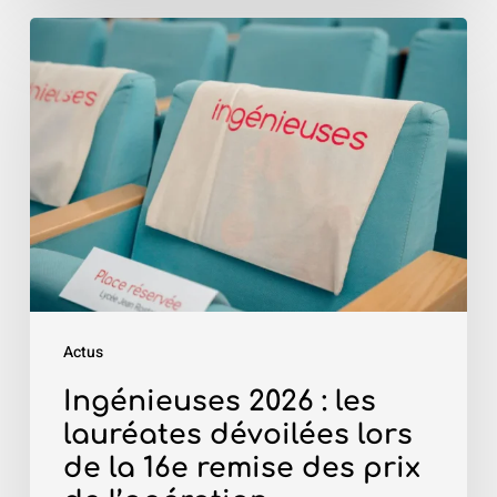
Ingénieuses
2026
:
les
lauréates
dévoilées
lors
de
la
16e
Actus
remise
des
Ingénieuses 2026 : les
prix
lauréates dévoilées lors
de
de la 16e remise des prix