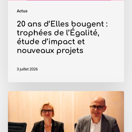
d’impact
Actus
et
nouveaux
20 ans d’Elles bougent :
projets
trophées de l’Égalité,
étude d’impact et
nouveaux projets
3 juillet 2026
Encourager
les
vocations
féminines
: