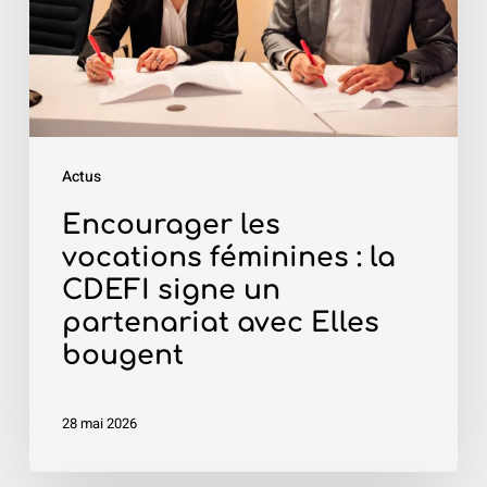
la
CDEFI
signe
un
partenariat
Actus
avec
Elles
Encourager les
bougent
vocations féminines : la
CDEFI signe un
partenariat avec Elles
bougent
28 mai 2026