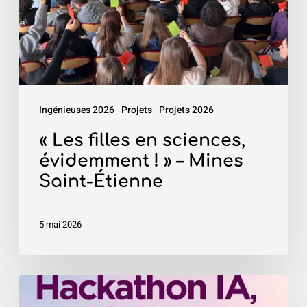
évidemment
!
»
–
Mines
Ingénieuses 2026
Projets
Projets 2026
Saint-
Étienne
« Les filles en sciences,
évidemment ! » – Mines
Saint-Étienne
5 mai 2026
«
Hackathon