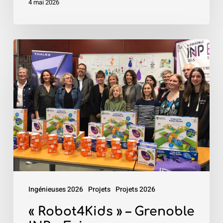
4 mai 2026
«
Robot4Kids
»
–
Grenoble
INP
–
Esisar
Ingénieuses 2026
Projets
Projets 2026
« Robot4Kids » – Grenoble