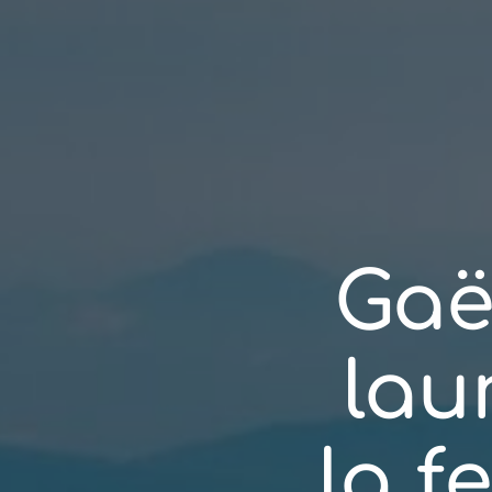
Gaë
lau
la 