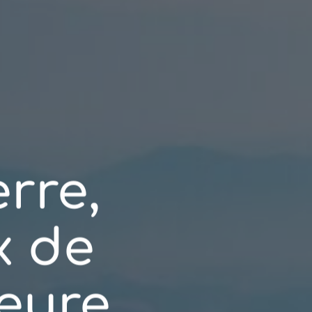
rre,
x de
eure