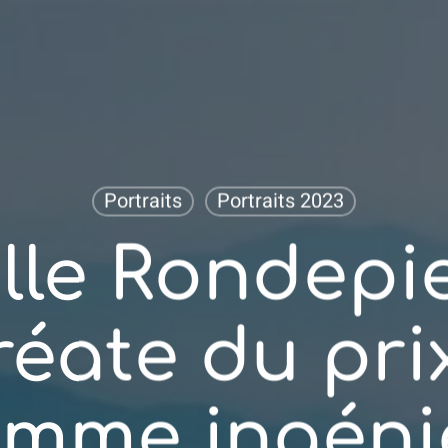
Portraits
Portraits 2023
lle Rondepie
réate du pri
femme ingéni