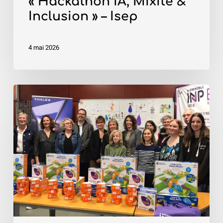
« Hackathon IA, Mixité &
Inclusion » – Isep
4 mai 2026
«
Robot4Kids
»
–
Grenoble
INP
–
Esisar