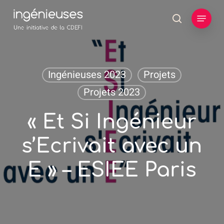
Skip
Menu
to
search
main
content
Ingénieuses 2023
Projets
Projets 2023
« Et Si Ingénieur
s’Ecrivait avec un
E » – ESIEE Paris