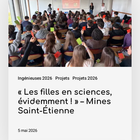
filles
en
sciences,
évidemment
!
»
–
Mines
Ingénieuses 2026
Projets
Projets 2026
Saint-
Étienne
« Les filles en sciences,
évidemment ! » – Mines
Saint-Étienne
5 mai 2026