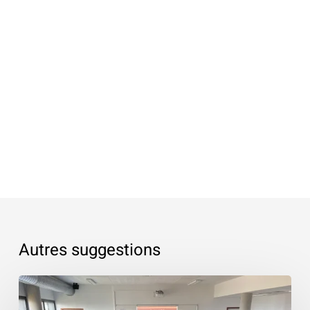
Autres suggestions
«
Les