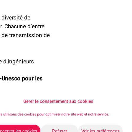
 diversité de
r. Chacune d’entre
é de transmission de
e d’ingénieurs.
l-Unesco pour les
Gérer le consentement aux cookies
ies du vivant et de
s utilisons des cookies pour optimiser notre site web et notre service.
rale Lyon) ;
n génie des
ccepter les cookies
Refuser
Voir les préférences