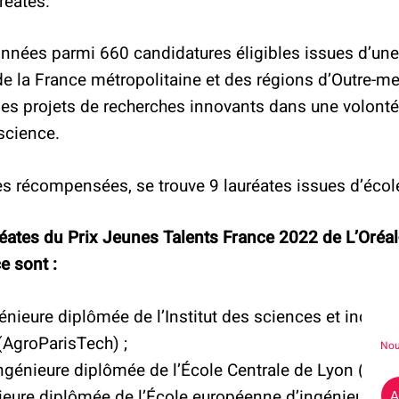
réates.
ionnées parmi 660 candidatures éligibles issues d’une
e la France métropolitaine et des régions d’Outre-me
des projets de recherches innovants dans une volont
science.
es récompensées, se trouve 9 lauréates issues d’écol
réates du Prix Jeunes Talents France 2022 de L’Oréa
e sont :
génieure diplômée de l’Institut des sciences et industr
(AgroParisTech) ;
Nou
ingénieure diplômée de l’École Centrale de Lyon (Cent
nieure diplômée de l’École européenne d’ingénieurs e
A