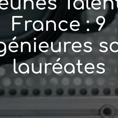
eunes Talen
France : 9
génieures s
lauréates