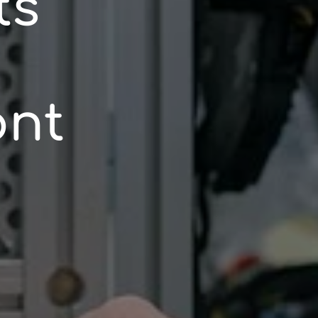
ts
ont