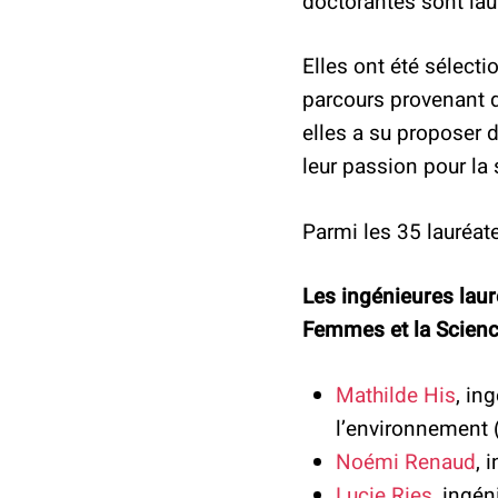
doctorantes sont lau
Elles ont été sélect
parcours provenant d
elles a su proposer 
leur passion pour la 
Parmi les 35 lauréat
Les ingénieures lau
Femmes et la Scienc
Mathilde His
, in
l’environnement 
Noémi Renaud
, 
Lucie Ries
, ingé