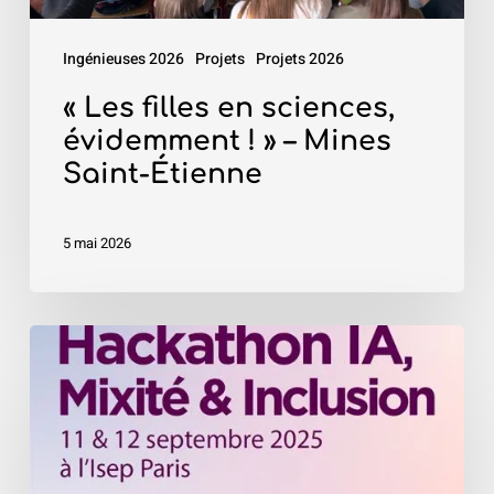
–
Mines
Ingénieuses 2026
Projets
Projets 2026
Saint-
Étienne
« Les filles en sciences,
évidemment ! » – Mines
Saint-Étienne
5 mai 2026
«
Hackathon
IA,
Mixité
&