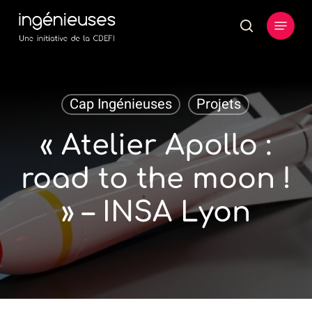
Skip
Menu
to
search
main
content
Cap Ingénieuses
Projets
« Atelier Apollo :
road to the moon !
» – INSA Lyon