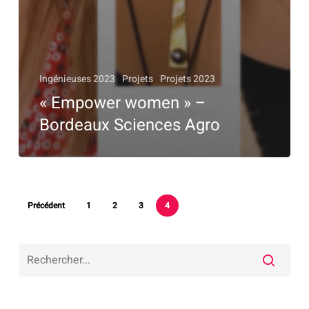
Ingénieuses 2023
Projets
Projets 2023
« Empower women » –
Bordeaux Sciences Agro
Précédent
1
2
3
4