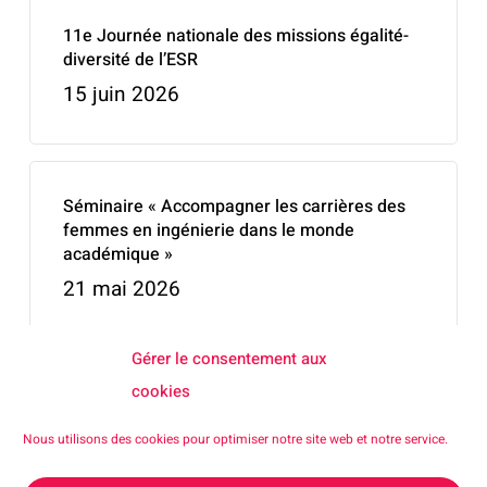
11e Journée nationale des missions égalité-
diversité de l’ESR
15 juin 2026
Séminaire « Accompagner les carrières des
femmes en ingénierie dans le monde
académique »
21 mai 2026
Gérer le consentement aux
cookies
La Tech au Féminin – TechPourToutes sera
présente à STATION F
Nous utilisons des cookies pour optimiser notre site web et notre service.
20 mai 2026