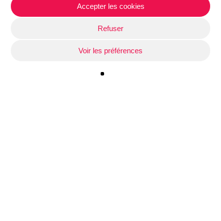
Accepter les cookies
Refuser
Conférences « Femmes, mentorat et inclusion
dans les sciences »
Voir les préférences
5 mai 2026
Categories
Actus
Cap Ingénieuses
Évènement
Ingénieuses 2023