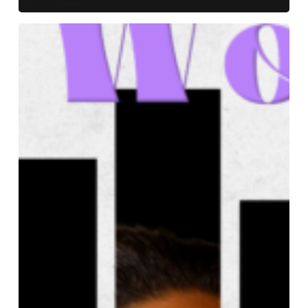
«
Empower
women
»
–
Bordeaux
Sciences
Agro