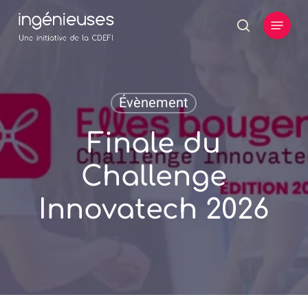
Skip
Menu
to
search
main
content
Évènement
Finale du
Challenge
Innovatech 2026