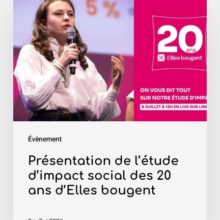
de
l’étude
d’impact
social
des
20
ans
d’Elles
bougent
Évènement
Présentation de l’étude
d’impact social des 20
ans d’Elles bougent