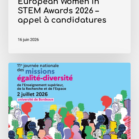
European Women in
STEM Awards 2026 –
appel à candidatures
16 juin 2026
11e
Journée
nationale
des
missions
égalité-
diversité
de