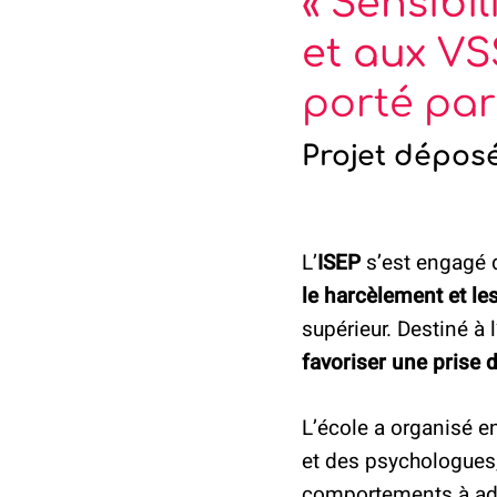
« Sensibi
et aux VS
porté par 
Projet dépos
L’
ISEP
s’est engagé
le harcèlement et le
supérieur. Destiné à 
favoriser une prise 
L’école a organisé 
et des psychologues
comportements à ado