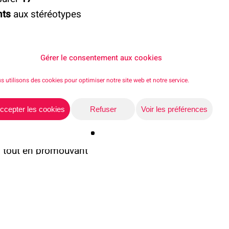
nts
aux stéréotypes
 Tech »
, renforçant
Gérer le consentement aux cookies
e lancé un projet
s utilisons des cookies pour optimiser notre site web et notre service.
ISEP, bénéficiant d’un
ccepter les cookies
Refuser
Voir les préférences
Share
nts
, témoignent de
, tout en promouvant