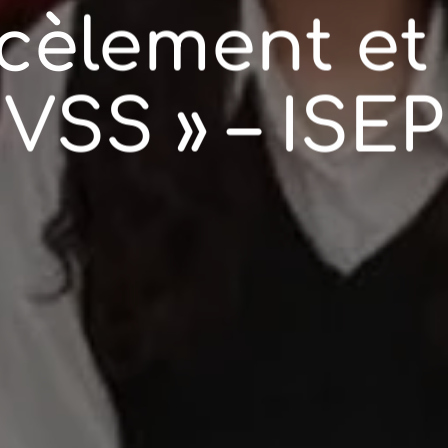
cèlement et
VSS » – ISEP