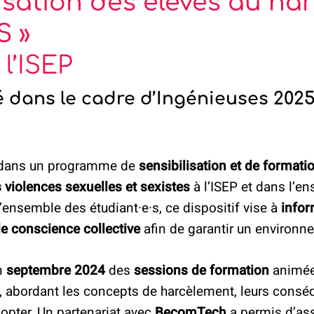
lisation des élèves au ha
S »
l’ISEP
é dans le cadre d’Ingénieuses 202
 dans un programme de
sensibilisation et de formati
s violences sexuelles et sexistes
à l’ISEP et dans l’e
l’ensemble des étudiant·e·s, ce dispositif vise à
infor
de conscience collective
afin de garantir un environne
en
septembre 2024
des
sessions de formation
animées
, abordant les concepts de harcèlement, leurs consé
pter. Un partenariat avec
BecomTech
a permis d’as