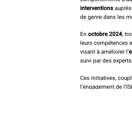
interventions
auprès 
de genre dans les m
En
octobre 2024
, tr
leurs compétences en
visant à améliorer l’
e
suivi par des experts
Ces initiatives, coup
l’engagement de l’IS
l’égalité dans les fi
Découvrez tous