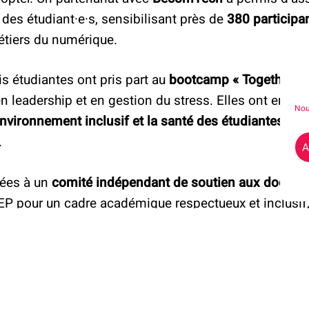
des étudiant·e·s, sensibilisant près de
380 participa
étiers du numérique.
ois étudiantes ont pris part au
bootcamp « Together in
 leadership et en gestion du stress. Elles ont ensuit
Nou
nvironnement inclusif et la santé des étudiantes
à l’
.
A
lées à un
comité indépendant de soutien aux doctora
EP pour un cadre académique respectueux et inclusif
lières scientifiques et numériques.
 les projets déposés en 2025