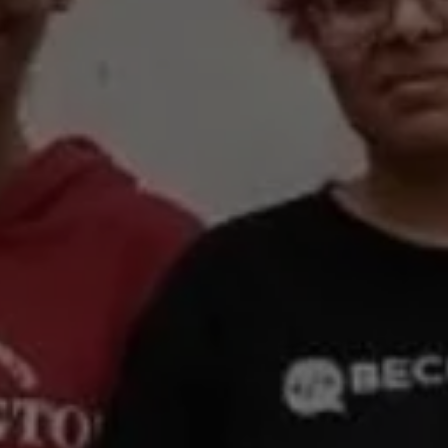
he ou Échap pour fermer