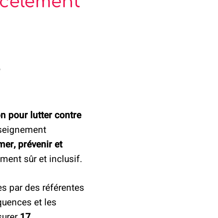
rcèlement
5
on
pour lutter contre
nseignement
mer, prévenir et
ment sûr et inclusif.
 par des référentes
quences et les
surer
17