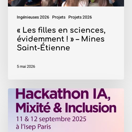
–
Mines
Ingénieuses 2026
Projets
Projets 2026
Saint-
Étienne
« Les filles en sciences,
évidemment ! » – Mines
Saint-Étienne
5 mai 2026
«
Hackathon
IA,
Mixité
&