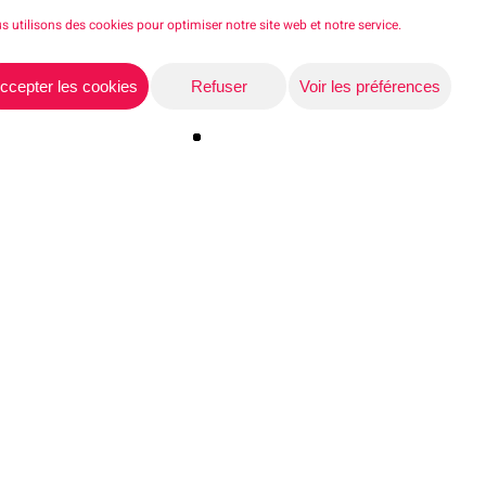
é »
, animée par
s utilisons des cookies pour optimiser notre site web et notre service.
mini
,
La Cravate
n en entreprise et
ccepter les cookies
Refuser
Voir les préférences
Share