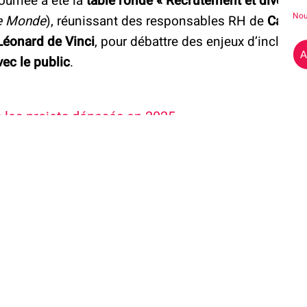
journée a été la
table ronde « Recrutement et diversit
Nou
e Monde
), réunissant des responsables RH de
Capge
Léonard de Vinci
, pour débattre des enjeux d’inclusio
A
vec le public
.
 les projets déposés en 2025