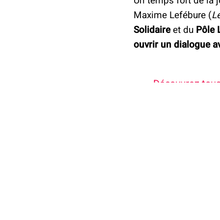
Un temps fort de la 
Maxime Lefébure (
L
Solidaire
et du
Pôle 
ouvrir un dialogue a
Découvrez tous