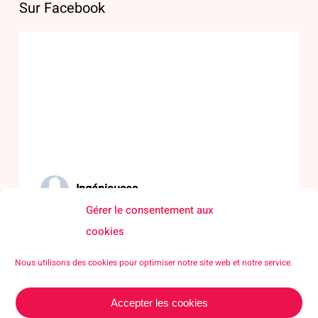
Sur Facebook
Ingénieuses
Gérer le consentement aux
06/07/26
cookies
🌟 Rendre les sciences visibles, accessibles et désirables
Nous utilisons des cookies pour optimiser notre site web et notre service.
pour toutes et tous !
Accepter les cookies
Porté par Mines Saint-Étienne à travers La Rotonde –