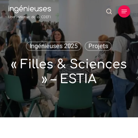
Skip
Menu
to
search
main
content
Ingénieuses 2025
Projets
« Filles & Sciences
» – ESTIA