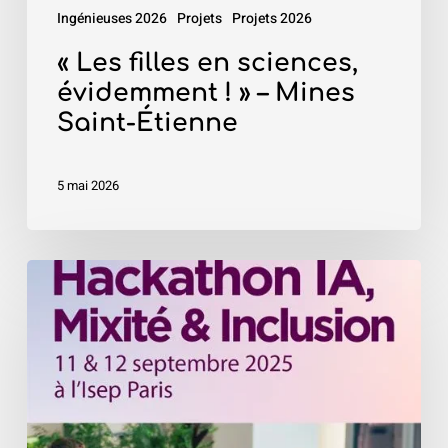
Mines
Ingénieuses 2026
Projets
Projets 2026
Saint-
Étienne
« Les filles en sciences,
évidemment ! » – Mines
Saint-Étienne
5 mai 2026
«
Hackathon
IA,
Mixité
&
Inclusion