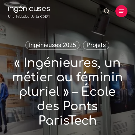
Skip
Menu
to
search
main
content
Ingénieuses 2025
Projets
« Ingénieures, un
métier au féminin
pluriel » – École
des Ponts
ParisTech