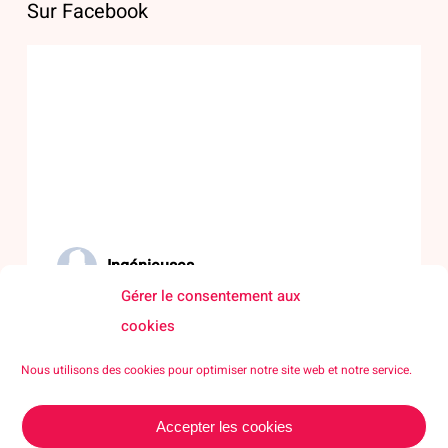
Sur Facebook
Ingénieuses
Gérer le consentement aux
06/07/26
cookies
🌟 Rendre les sciences visibles, accessibles et désirables
Nous utilisons des cookies pour optimiser notre site web et notre service.
pour toutes et tous !
Accepter les cookies
Porté par Mines Saint-Étienne à travers La Rotonde –