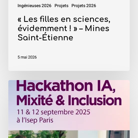
Mines
Ingénieuses 2026
Projets
Projets 2026
Saint-
Étienne
« Les filles en sciences,
évidemment ! » – Mines
Saint-Étienne
5 mai 2026
«
Hackathon
IA,
Mixité
&
Inclusion