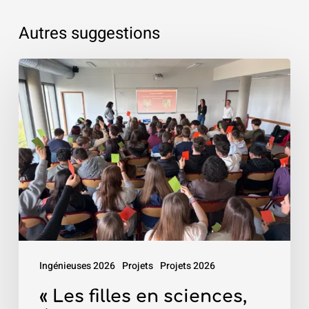
Autres suggestions
«
Les
filles
en
sciences,
évidemment
!
»
–
Mines
Ingénieuses 2026
Projets
Projets 2026
Saint-
Étienne
« Les filles en sciences,