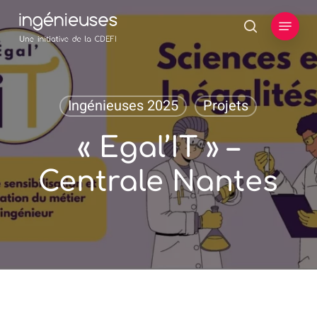
Skip
Menu
to
search
main
content
Ingénieuses 2025
Projets
« Egal’IT » –
Centrale Nantes