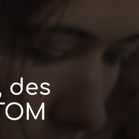
, des
STOM