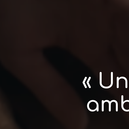
« Un
amb