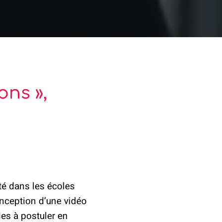
ons »,
3
ité dans les écoles
onception d’une vidéo
les à postuler en