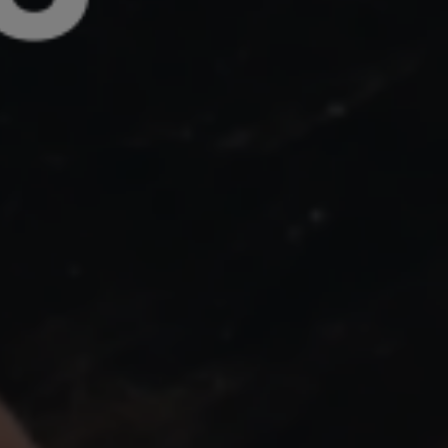
he ou Échap pour fermer