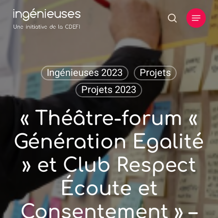
Skip
Menu
to
search
main
content
Ingénieuses 2023
Projets
Projets 2023
« Théâtre-forum «
Génération Egalité
» et Club Respect
Écoute et
Consentement » –