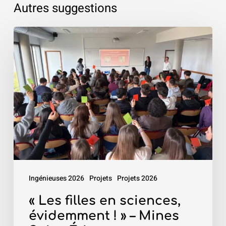
Autres suggestions
«
Les
filles
en
sciences,
évidemment
!
»
–
Mines
Ingénieuses 2026
Projets
Projets 2026
Saint-
Étienne
« Les filles en sciences,
évidemment ! » – Mines