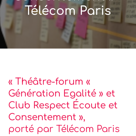
Télécom Paris
« Théâtre-forum «
Génération Egalité » et
Club Respect Écoute et
Consentement »,
porté par Télécom Paris