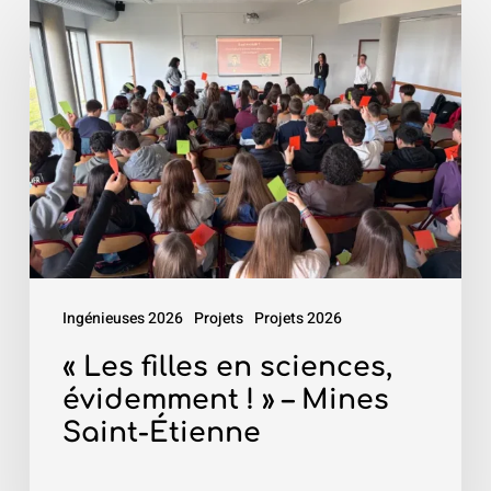
«
Les
filles
en
sciences,
évidemment
!
»
–
Mines
Ingénieuses 2026
Projets
Projets 2026
Saint-
Étienne
« Les filles en sciences,
évidemment ! » – Mines
Saint-Étienne