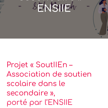
ENSIIE
Projet « SoutIIEn –
Association de soutien
scolaire dans le
secondaire »
,
porté par l’ENSIIE