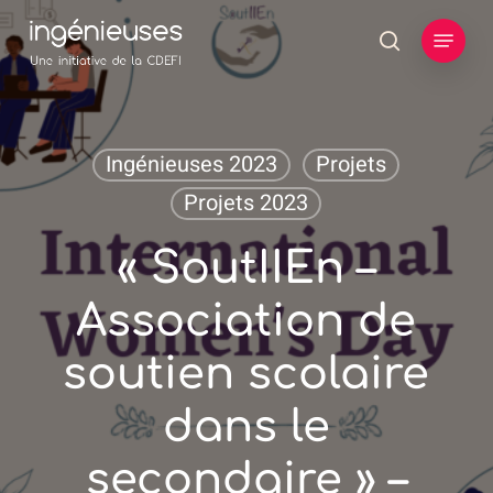
Skip
Menu
to
search
main
content
Ingénieuses 2023
Projets
Projets 2023
« SoutIIEn –
Association de
soutien scolaire
dans le
secondaire » –