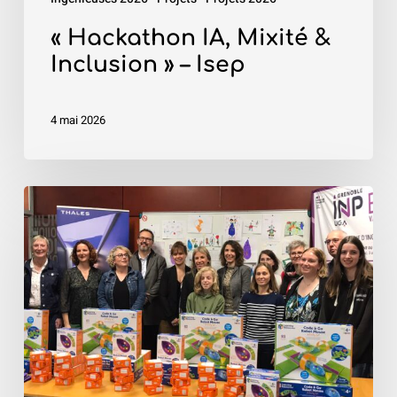
« Hackathon IA, Mixité &
Inclusion » – Isep
4 mai 2026
«
Robot4Kids
»
–
Grenoble
INP
–
Esisar