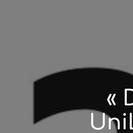
« 
Uni