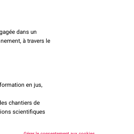
3
engagée dans un
nement, à travers le
sformation en jus,
des chantiers de
ions scientifiques
iences sur la
Gérer le consentement aux cookies