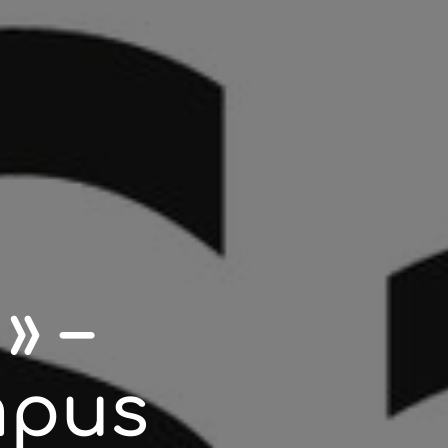
» –
mpus