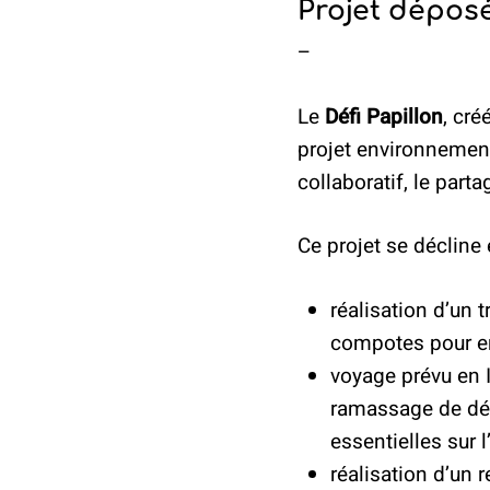
Projet dépos
–
Le
Défi Papillon
, cré
projet environnement
collaboratif, le partag
Ce projet se décline 
réalisation d’un 
compotes pour ens
voyage prévu en I
ramassage de déc
essentielles sur 
réalisation d’un r