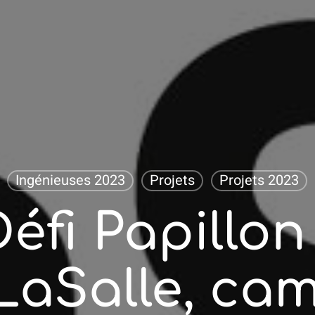
Ingénieuses 2023
Projets
Projets 2023
Défi Papillon 
LaSalle, ca