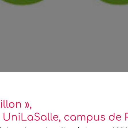
llon »,
 UniLaSalle, campus de