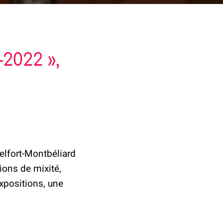
2022 »,
3
elfort-Montbéliard
ions de mixité,
expositions, une