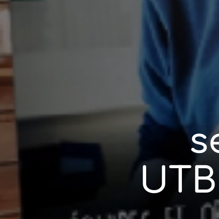
s
UTB