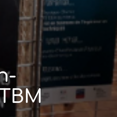
e
n-
UTBM