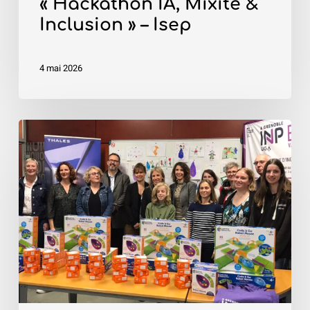
« Hackathon IA, Mixité &
Inclusion » – Isep
4 mai 2026
«
Robot4Kids
»
–
Grenoble
INP
–
Esisar