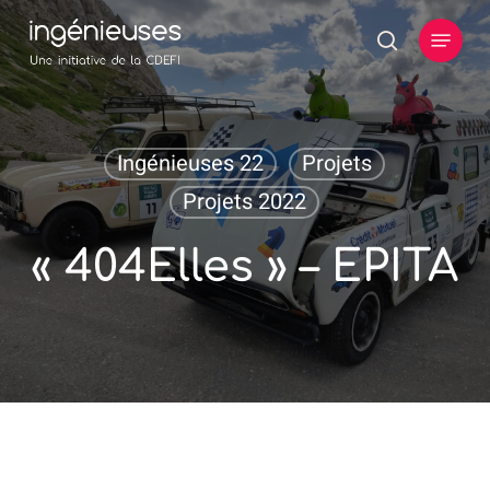
Skip
Menu
to
search
main
content
Ingénieuses 22
Projets
Projets 2022
« 404Elles » – EPITA