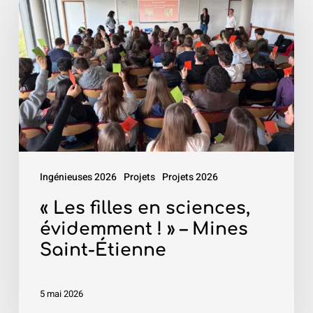
filles
en
sciences,
évidemment
!
»
–
Mines
Ingénieuses 2026
Projets
Projets 2026
Saint-
Étienne
« Les filles en sciences,
évidemment ! » – Mines
Saint-Étienne
5 mai 2026