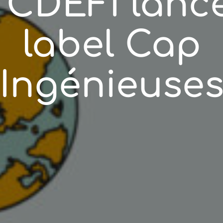
 CDEFI lance
label Cap
Ingénieuse