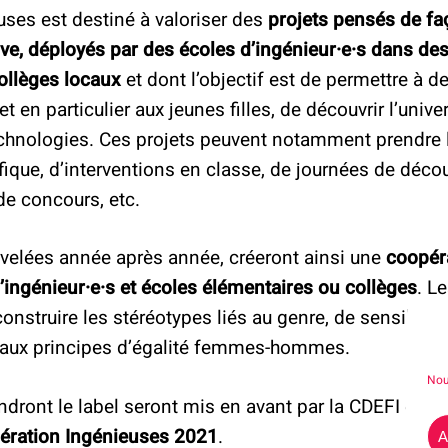
uses est destiné à valoriser des
projets pensés de f
tive, déployés par des écoles d’ingénieur·e·s dans de
ollèges locaux
et dont l’objectif est de permettre à d
et en particulier aux jeunes filles, de découvrir l’univ
technologies. Ces projets peuvent notamment prendre 
fique, d’interventions en classe, de journées de déco
 de concours, etc.
ouvelées année après année, créeront ainsi une
coopéra
’ingénieur·e·s et écoles élémentaires ou collèges
. L
nstruire les stéréotypes liés au genre, de sensibiliser
aux principes d’égalité femmes-hommes.
Nou
ndront le label seront mis en avant par la CDEFI et
un
pération Ingénieuses 2021
.
A